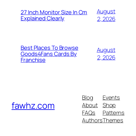
August
27 Inch Monitor Size In Cm
Explained Clearly
2, 2026
Best Places To Browse
August
Goods4Fans Cards By
2, 2026
Franchise
Blog
Events
fawhz.com
About
Shop
FAQs
Patterns
Authors
Themes