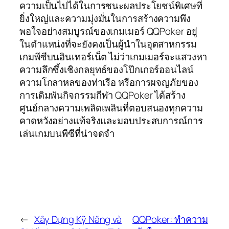
ความเป็นไปได้ในการชนะผลประโยชน์พิเศษที่
ยิ่งใหญ่และความมุ่งมั่นในการสร้างความพึง
พอใจอย่างสมบูรณ์ของเกมเมอร์ QQPoker อยู่
ในตําแหน่งที่จะยังคงเป็นผู้นําในอุตสาหกรรม
เกมพีซีบนอินเทอร์เน็ต ไม่ว่าเกมเมอร์จะแสวงหา
ความลึกซึ้งเชิงกลยุทธ์ของโป๊กเกอร์ออนไลน์
ความโกลาหลของท่าเรือ หรือการผจญภัยของ
การเดิมพันกิจกรรมกีฬา QQPoker ได้สร้าง
ศูนย์กลางความเพลิดเพลินที่ตอบสนองทุกความ
คาดหวังอย่างแท้จริงและมอบประสบการณ์การ
เล่นเกมบนพีซีที่น่าจดจํา
←
Xây Dựng Kỹ Năng và
QQPoker: ทำความ