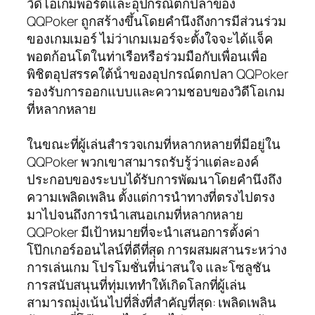
วิดีโอเกมพอร์ตและอุปกรณ์ตกปลาของ
QQPoker ถูกสร้างขึ้นโดยคํานึงถึงการมีส่วนร่วม
ของเกมเมอร์ ไม่ว่าเกมเมอร์จะตั้งใจจะได้แจ็ค
พอตก้อนโตในท่าเรือหรือร่วมมือกับเพื่อนเพื่อ
พิชิตอุปสรรคใต้น้ําของอุปกรณ์ตกปลา QQPoker
รองรับการออกแบบและความชอบของวิดีโอเกม
ที่หลากหลาย
ในขณะที่ผู้เล่นสํารวจเกมที่หลากหลายที่มีอยู่ใน
QQPoker พวกเขาสามารถรับรู้ว่าแต่ละองค์
ประกอบของระบบได้รับการพัฒนาโดยคํานึงถึง
ความเพลิดเพลิน ตั้งแต่การนําทางที่ตรงไปตรง
มาไปจนถึงการนําเสนอเกมที่หลากหลาย
QQPoker มีเป้าหมายที่จะนําเสนอการตั้งค่า
โป๊กเกอร์ออนไลน์ที่ดีที่สุด การผสมผสานระหว่าง
การเล่นเกม โปรโมชั่นที่น่าสนใจ และโซลูชัน
การสนับสนุนที่ทุ่มเททําให้เกิดโลกที่ผู้เล่น
สามารถมุ่งเน้นไปที่สิ่งที่สําคัญที่สุด: เพลิดเพลิน