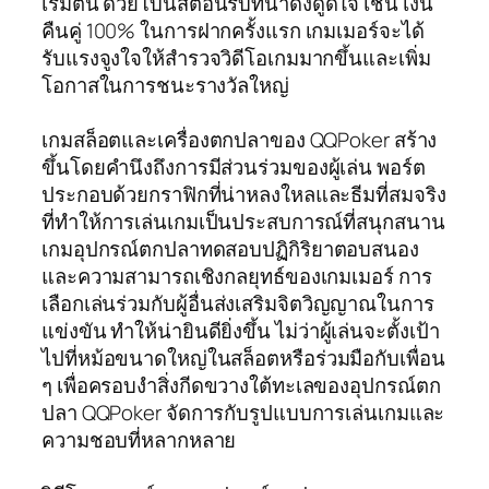
เริ่มต้น ด้วยโบนัสต้อนรับที่น่าดึงดูดใจ เช่น เงิน
คืนคู่ 100% ในการฝากครั้งแรก เกมเมอร์จะได้
รับแรงจูงใจให้สํารวจวิดีโอเกมมากขึ้นและเพิ่ม
โอกาสในการชนะรางวัลใหญ่
เกมสล็อตและเครื่องตกปลาของ QQPoker สร้าง
ขึ้นโดยคํานึงถึงการมีส่วนร่วมของผู้เล่น พอร์ต
ประกอบด้วยกราฟิกที่น่าหลงใหลและธีมที่สมจริง
ที่ทําให้การเล่นเกมเป็นประสบการณ์ที่สนุกสนาน
เกมอุปกรณ์ตกปลาทดสอบปฏิกิริยาตอบสนอง
และความสามารถเชิงกลยุทธ์ของเกมเมอร์ การ
เลือกเล่นร่วมกับผู้อื่นส่งเสริมจิตวิญญาณในการ
แข่งขัน ทําให้น่ายินดียิ่งขึ้น ไม่ว่าผู้เล่นจะตั้งเป้า
ไปที่หม้อขนาดใหญ่ในสล็อตหรือร่วมมือกับเพื่อน
ๆ เพื่อครอบงําสิ่งกีดขวางใต้ทะเลของอุปกรณ์ตก
ปลา QQPoker จัดการกับรูปแบบการเล่นเกมและ
ความชอบที่หลากหลาย