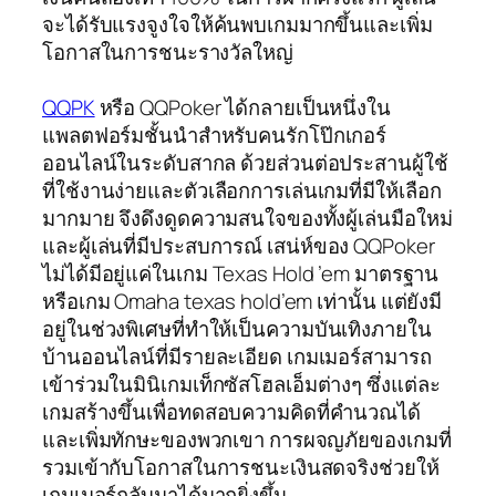
จะได้รับแรงจูงใจให้ค้นพบเกมมากขึ้นและเพิ่ม
โอกาสในการชนะรางวัลใหญ่
QQPK
หรือ QQPoker ได้กลายเป็นหนึ่งใน
แพลตฟอร์มชั้นนําสําหรับคนรักโป๊กเกอร์
ออนไลน์ในระดับสากล ด้วยส่วนต่อประสานผู้ใช้
ที่ใช้งานง่ายและตัวเลือกการเล่นเกมที่มีให้เลือก
มากมาย จึงดึงดูดความสนใจของทั้งผู้เล่นมือใหม่
และผู้เล่นที่มีประสบการณ์ เสน่ห์ของ QQPoker
ไม่ได้มีอยู่แค่ในเกม Texas Hold ’em มาตรฐาน
หรือเกม Omaha texas hold’em เท่านั้น แต่ยังมี
อยู่ในช่วงพิเศษที่ทําให้เป็นความบันเทิงภายใน
บ้านออนไลน์ที่มีรายละเอียด เกมเมอร์สามารถ
เข้าร่วมในมินิเกมเท็กซัสโฮลเอ็มต่างๆ ซึ่งแต่ละ
เกมสร้างขึ้นเพื่อทดสอบความคิดที่คํานวณได้
และเพิ่มทักษะของพวกเขา การผจญภัยของเกมที่
รวมเข้ากับโอกาสในการชนะเงินสดจริงช่วยให้
เกมเมอร์กลับมาได้มากยิ่งขึ้น