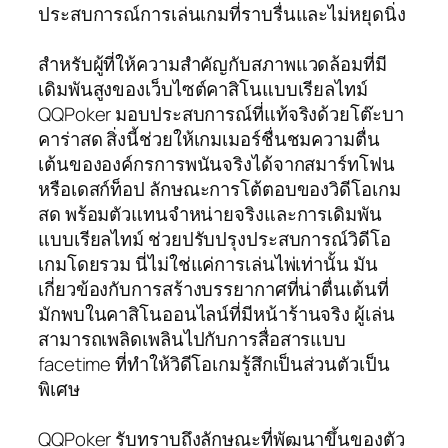
ประสบการณ์การเล่นเกมที่ราบรื่นและไม่หยุดนิ่ง
สําหรับผู้ที่ให้ความสําคัญกับสภาพแวดล้อมที่มี
เดิมพันสูงของเว็บไซต์คาสิโนแบบเรียลไทม์
QQPoker มอบประสบการณ์ที่แท้จริงด้วยโต๊ะบา
คาร่าสด สิ่งนี้ช่วยให้เกมเมอร์ชื่นชมความตื่น
เต้นขององค์กรการพนันจริงได้จากสมาร์ทโฟน
หรือเดสก์ท็อป ลักษณะการโต้ตอบของวิดีโอเกม
สด พร้อมตัวแทนจําหน่ายจริงและการเดิมพัน
แบบเรียลไทม์ ช่วยปรับปรุงประสบการณ์วิดีโอ
เกมโดยรวม นี่ไม่ใช่แค่การเล่นไพ่เท่านั้น มัน
เกี่ยวข้องกับการสร้างบรรยากาศที่น่าตื่นเต้นที่
มักพบในคาสิโนออนไลน์ที่มีหน้าร้านจริง ผู้เล่น
สามารถเพลิดเพลินไปกับการสื่อสารแบบ
facetime ที่ทําให้วิดีโอเกมรู้สึกเป็นส่วนตัวเป็น
พิเศษ
QQPoker รับทราบถึงลักษณะที่พัฒนาขึ้นของตัว