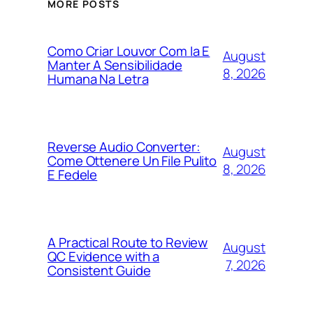
MORE POSTS
Como Criar Louvor Com Ia E
August
Manter A Sensibilidade
8, 2026
Humana Na Letra
Reverse Audio Converter:
August
Come Ottenere Un File Pulito
8, 2026
E Fedele
A Practical Route to Review
August
QC Evidence with a
7, 2026
Consistent Guide