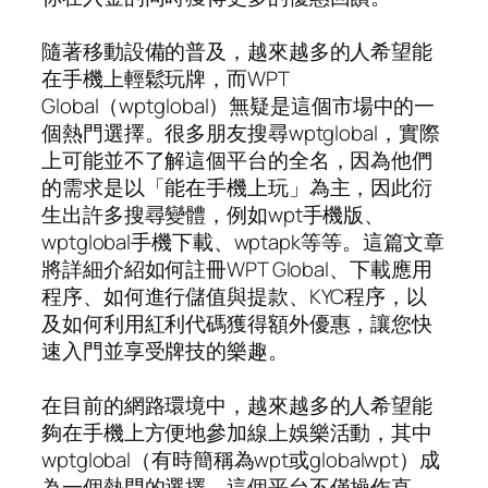
隨著移動設備的普及，越來越多的人希望能
在手機上輕鬆玩牌，而WPT
Global（wptglobal）無疑是這個市場中的一
個熱門選擇。很多朋友搜尋wptglobal，實際
上可能並不了解這個平台的全名，因為他們
的需求是以「能在手機上玩」為主，因此衍
生出許多搜尋變體，例如wpt手機版、
wptglobal手機下載、wptapk等等。這篇文章
將詳細介紹如何註冊WPT Global、下載應用
程序、如何進行儲值與提款、KYC程序，以
及如何利用紅利代碼獲得額外優惠，讓您快
速入門並享受牌技的樂趣。
在目前的網路環境中，越來越多的人希望能
夠在手機上方便地參加線上娛樂活動，其中
wptglobal（有時簡稱為wpt或globalwpt）成
為一個熱門的選擇。這個平台不僅操作直