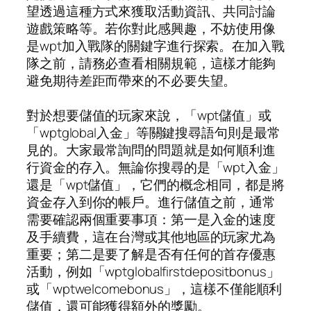
望透過這種方式來獲取活動資訊、共同討論
遊戲策略等。若你對此感興趣，不妨使用像
是wpt加入戰隊的關鍵字進行探索。在加入戰
隊之前，請務必查看相關規範，這樣才能夠
避免期待差距而帶來的不必要失望。
對於想要儲值的玩家來說，「wpt儲值」或
「wptglobal入金」等關鍵搜尋語句則是最常
見的。大家最常詢問的問題就是如何順利進
行資金的存入。無論你搜尋的是「wpt入金」
還是「wpt儲值」，它們的概念相同，都是將
資金存入到你的帳戶。進行儲值之前，通常
需要確認兩個重要事項：第一是入金的速度
及手續費，這在台灣或其他地區的玩家尤為
重要；第二是要了解是否有任何的首存優惠
活動，例如「wptglobalfirstdepositbonus」
或「wptwelcomebonus」，這樣不僅能順利
儲值，還可能獲得額外的獎勵。