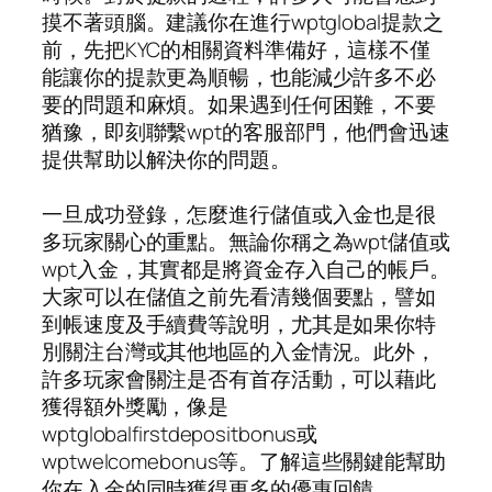
摸不著頭腦。建議你在進行wptglobal提款之
前，先把KYC的相關資料準備好，這樣不僅
能讓你的提款更為順暢，也能減少許多不必
要的問題和麻煩。如果遇到任何困難，不要
猶豫，即刻聯繫wpt的客服部門，他們會迅速
提供幫助以解決你的問題。
一旦成功登錄，怎麼進行儲值或入金也是很
多玩家關心的重點。無論你稱之為wpt儲值或
wpt入金，其實都是將資金存入自己的帳戶。
大家可以在儲值之前先看清幾個要點，譬如
到帳速度及手續費等說明，尤其是如果你特
別關注台灣或其他地區的入金情況。此外，
許多玩家會關注是否有首存活動，可以藉此
獲得額外獎勵，像是
wptglobalfirstdepositbonus或
wptwelcomebonus等。了解這些關鍵能幫助
你在入金的同時獲得更多的優惠回饋。