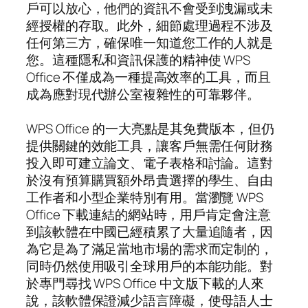
戶可以放心，他們的資訊不會受到洩漏或未
經授權的存取。此外，細節處理過程不涉及
任何第三方，確保唯一知道您工作的人就是
您。這種隱私和資訊保護的精神使 WPS
Office 不僅成為一種提高效率的工具，而且
成為應對現代辦公室複雜性的可靠夥伴。
WPS Office 的一大亮點是其免費版本，但仍
提供關鍵的效能工具，讓客戶無需任何財務
投入即可建立論文、電子表格和討論。這對
於沒有預算購買額外昂貴選擇的學生、自由
工作者和小型企業特別有用。當瀏覽 WPS
Office 下載連結的網站時，用戶肯定會注意
到該軟體在中國已經積累了大量追隨者，因
為它是為了滿足當地市場的需求而定制的，
同時仍然使用吸引全球用戶的本能功能。對
於專門尋找 WPS Office 中文版下載的人來
說，該軟體保證減少語言障礙，使母語人士