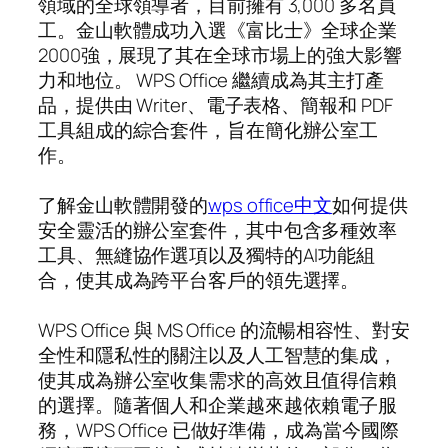
領域的全球領導者，目前擁有 3,000 多名員
工。金山軟體成功入選《富比士》全球企業
2000強，展現了其在全球市場上的強大影響
力和地位。 WPS Office 繼續成為其主打產
品，提供由 Writer、電子表格、簡報和 PDF
工具組成的綜合套件，旨在簡化辦公室工
作。
了解金山軟體開發的
wps office中文
如何提供
安全靈活的辦公室套件，其中包含多種效率
工具、無縫協作選項以及獨特的AI功能組
合，使其成為跨平台客戶的領先選擇。
WPS Office 與 MS Office 的流暢相容性、對安
全性和隱私性的關注以及人工智慧的集成，
使其成為辦公室收集需求的高效且值得信賴
的選擇。隨著個人和企業越來越依賴電子服
務，WPS Office 已做好準備，成為當今國際