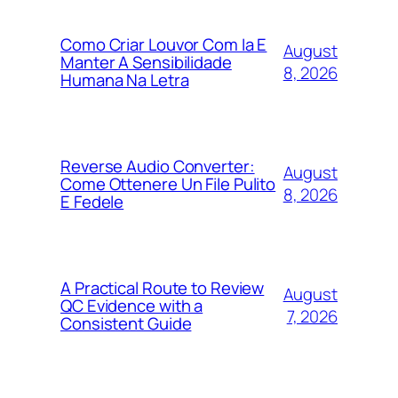
Como Criar Louvor Com Ia E
August
Manter A Sensibilidade
8, 2026
Humana Na Letra
Reverse Audio Converter:
August
Come Ottenere Un File Pulito
8, 2026
E Fedele
A Practical Route to Review
August
QC Evidence with a
7, 2026
Consistent Guide