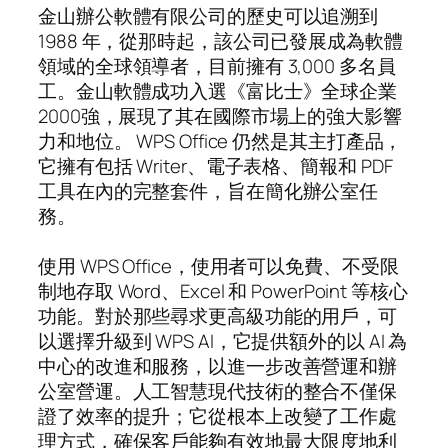
金山辦公軟體有限公司的歷史可以追溯到
1988 年，從那時起，該公司已發展成為軟體
領域的全球領導者，目前擁有 3,000 多名員
工。金山軟體成功入選《富比士》全球企業
2000強，展現了其在國際市場上的強大影響
力和地位。 WPS Office 仍然是其主打產品，
它擁有包括 Writer、電子表格、簡報和 PDF
工具在內的完整套件，旨在簡化辦公室任
務。
使用 WPS Office，使用者可以免費、不受限
制地存取 Word、Excel 和 PowerPoint 等核心
功能。對於那些尋求更高級功能的用戶，可
以選擇升級到 WPS AI，它提供額外的以 AI 為
中心的改進和服務，以進一步改善營運和辦
公室營運。人工智慧現代技術的整合不僅保
證了效率的提升；它從根本上改變了工作處
理方式，確保客戶能夠有效地最大限度地利