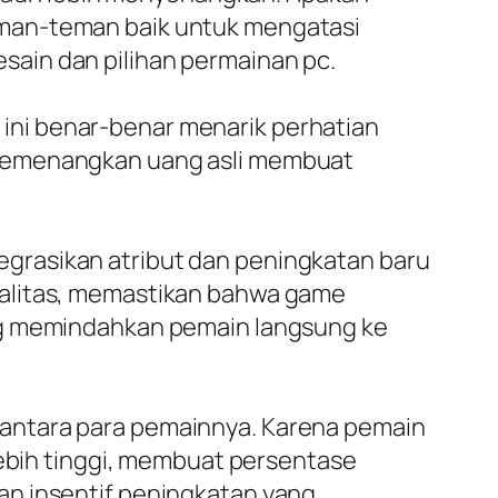
eman-teman baik untuk mengatasi
ain dan pilihan permainan pc.
ini benar-benar menarik perhatian
 memenangkan uang asli membuat
grasikan atribut dan peningkatan baru
nalitas, memastikan bahwa game
ang memindahkan pemain langsung ke
 antara para pemainnya. Karena pemain
lebih tinggi, membuat persentase
an insentif peningkatan yang