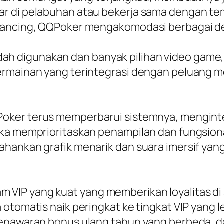
ar di pelabuhan atau bekerja sama dengan t
mancing, QQPoker mengakomodasi berbagai des
 digunakan dan banyak pilihan video game, 
permainan yang terintegrasi dengan peluang
Poker terus memperbarui sistemnya, menginte
reka memprioritaskan penampilan dan fungsio
ahankan grafik menarik dan suara imersif y
VIP yang kuat yang memberikan loyalitas di
 otomatis naik peringkat ke tingkat VIP yang 
penawaran bonus ulang tahun yang berbeda, d