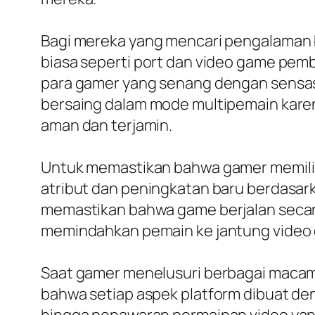
Bagi mereka yang mencari pengalaman 
biasa seperti port dan video game pem
para gamer yang senang dengan sensas
bersaing dalam mode multipemain karen
aman dan terjamin.
Untuk memastikan bahwa gamer memilik
atribut dan peningkatan baru berdasark
memastikan bahwa game berjalan secara
memindahkan pemain ke jantung video
Saat gamer menelusuri berbagai maca
bahwa setiap aspek platform dibuat d