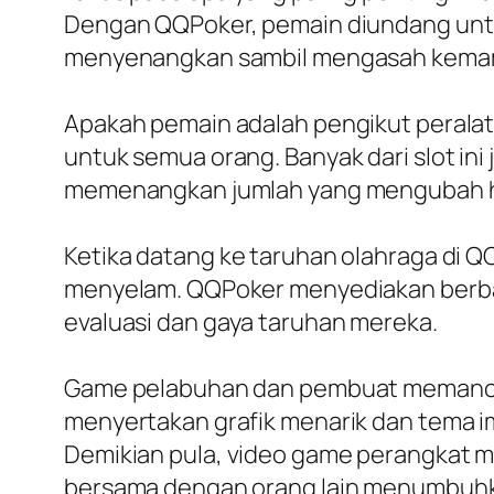
Dengan QQPoker, pemain diundang untu
menyenangkan sambil mengasah kemamp
Apakah pemain adalah pengikut peralata
untuk semua orang. Banyak dari slot i
memenangkan jumlah yang mengubah h
Ketika datang ke taruhan olahraga di 
menyelam. QQPoker menyediakan berbag
evaluasi dan gaya taruhan mereka.
Game pelabuhan dan pembuat memanci
menyertakan grafik menarik dan tema
Demikian pula, video game perangkat m
bersama dengan orang lain menumbuhk