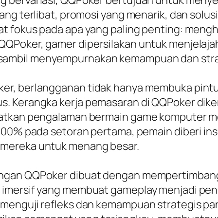
 bervariasi, QQPoker bertujuan untuk menye
ang terlibat, promosi yang menarik, dan sol
t fokus pada apa yang paling penting: mengh
QPoker, gamer dipersilakan untuk menjelajah
ambil menyempurnakan kemampuan dan strate
er, berlangganan tidak hanya membuka pintu
s. Kerangka kerja pemasaran di QQPoker dik
katkan pengalaman bermain game komputer me
100% pada setoran pertama, pemain diberi inse
 mereka untuk menang besar.
ngan QQPoker dibuat dengan mempertimbangk
 imersif yang membuat gameplay menjadi pe
menguji refleks dan kemampuan strategis par