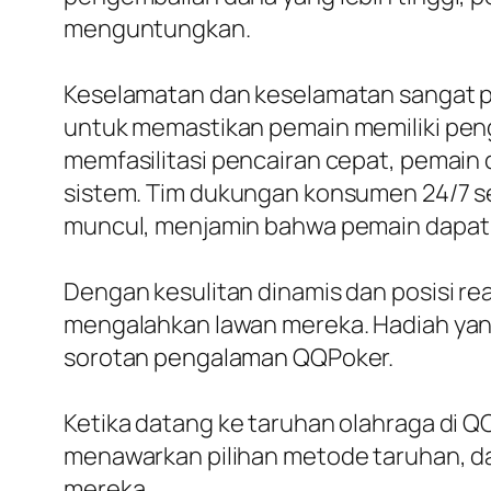
menguntungkan.
Keselamatan dan keselamatan sangat p
untuk memastikan pemain memiliki pen
memfasilitasi pencairan cepat, pemain
sistem. Tim dukungan konsumen 24/7 se
muncul, menjamin bahwa pemain dapat 
Dengan kesulitan dinamis dan posisi r
mengalahkan lawan mereka. Hadiah yang
sorotan pengalaman QQPoker.
Ketika datang ke taruhan olahraga di 
menawarkan pilihan metode taruhan, da
mereka.