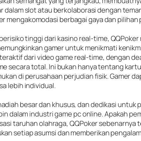
ikan semangat yang terjangkau, membuatnya
 dalam slot atau berkolaborasi dengan teman
 mengakomodasi berbagai gaya dan pilihan 
erisiko tinggi dari kasino real-time, QQPok
 memungkinkan gamer untuk menikmati kenikmat
eraktif dari video game real-time, dengan dea
secara total. Ini bukan hanya tentang kartu 
kan di perusahaan perjudian fisik. Gamer dap
 lebih individual.
diah besar dan khusus, dan dedikasi untuk
pin dalam industri game pc online. Apakah pe
nsasi taruhan olahraga, QQPoker sebenarnya
n setiap asumsi dan memberikan pengalaman