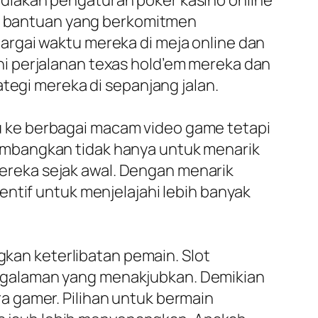
diakan pengaturan poker kasino online
usi bantuan yang berkomitmen
argai waktu mereka di meja online dan
i perjalanan texas hold’em mereka dan
gi mereka di sepanjang jalan.
 ke berbagai macam video game tetapi
embangkan tidak hanya untuk menarik
reka sejak awal. Dengan menarik
ntif untuk menjelajahi lebih banyak
an keterlibatan pemain. Slot
ngalaman yang menakjubkan. Demikian
a gamer. Pilihan untuk bermain