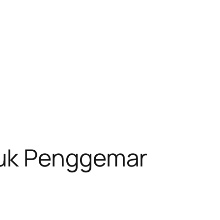
tuk Penggemar