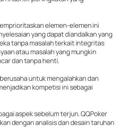
emprioritaskan elemen-elemen ini
yelesaian yang dapat diandalkan yang
ka tanpa masalah terkait integritas
anyaan atau masalah yang mungkin
ar dan tanpa henti.
i, berusaha untuk mengalahkan dan
enjadikan kompetisi ini sebagai
bagai aspek sebelum terjun. QQPoker
kan dengan analisis dan desain taruhan