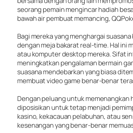
bersama dengan orang lain mempromos
seorang pemain mengincar hadiah besar
bawah air pembuat memancing, QQPoker
Bagi mereka yang menghargai suasana b
dengan meja bakarat real-time. Hal ini
atau komputer desktop mereka. Sifat int
meningkatkan pengalaman bermain game 
suasana mendebarkan yang biasa ditemu
membuat video game benar-benar terasa
Dengan peluang untuk memenangkan ha
diposisikan untuk tetap menjadi pemim
kasino, kekacauan pelabuhan, atau se
kesenangan yang benar-benar memuaska