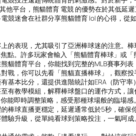
讓電競投注遠超傳統體育的刺激感。對於新手，
比其他平台，熊貓體育 電競 的優勢在於其低延
電競迷會在社群分享熊貓體育 lol 的心得，
容上的表現，尤其吸引了亞洲棒球迷的注意。棒
球焦點。許多玩家會輸入「熊貓體育棒球」或「
熊貓體育平台，你能找到完整的MLB賽事列表
典對戰，你可以先看「熊貓直播棒球」，觀察投
有基本比分，還提供進階統計如ERA（防守率
甚至有教學模組，解釋棒球盤口的運作方式，讓
，你能即時調整策略，感受那種球場般的臨場感
裡的棒球直播更穩定，延遲通常低於5秒，確保
賽體驗升級，從單純看球到策略投注，一氣呵成