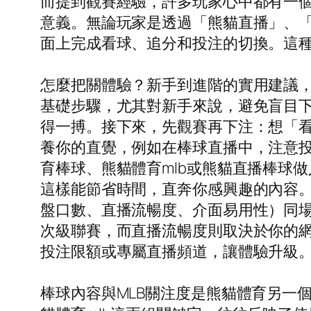
而提到觀賽經驗，許多玩家心中都有一
意義。無論玩家是透過「熊貓直播」、
面上完成看球、追分和投注的切換。這
怎麼把關體驗？新手到進階的實用建議
基礎步驟，尤其對新手來說，避免盲目
得一搏。接下來，先觀賽再下注：想「
養你的直覺，例如在棒球直播中，注意
育棒球、熊貓體育mlb或熊貓直播棒球做
這樣能節省時間，直奔你感興趣的內容。
盤口數、直播流暢度、介面易用性）同場
次級聯賽，而直播流暢度則取決於你的網
投注限額或專屬直播頻道，讓體驗升級
棒球內容與MLB關注度是熊貓體育另一