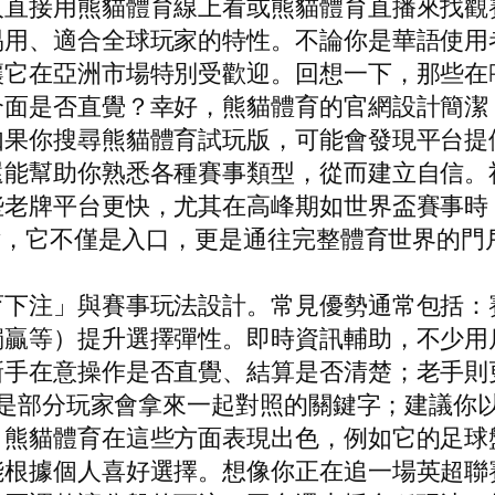
人直接用熊貓體育線上看或熊貓體育直播來找觀
、適合全球玩家的特性。不論你是華語使用者還是國
在亞洲市場特別受歡迎。回想一下，那些在PTT
介面是否直覺？幸好，熊貓體育的官網設計簡潔
如果你搜尋熊貓體育試玩版，可能會發現平台提
還能幫助你熟悉各種賽事類型，從而建立自信。
些老牌平台更快，尤其在高峰期如世界盃賽事時
起點，它不僅是入口，更是通往完整體育世界的門
育下注」與賽事玩法設計。常見優勢通常包括：
獨贏等）提升選擇彈性。即時資訊輔助，不少用
新手在意操作是否直覺、結算是否清楚；老手則
 也是部分玩家會拿來一起對照的關鍵字；建議
。熊貓體育在這些方面表現出色，例如它的足球
能根據個人喜好選擇。想像你正在追一場英超聯