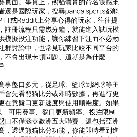
賽頁面。事實上，熊貓體育的命名靈感來
際玩家，搜尋panda sports都能
或Reddit上分享心得的玩家，往往提
，註冊流程只需幾分鐘，就能進入試玩模
供模擬投注功能，讓你練習下注而不必動
社群討論中，也常見玩家比較不同平台的
，不會出現卡頓問題。這就是為什麼
戶。
賽事盤口多元，從足球、籃球到網球等主
戶會先看熊猫比分或即時數據，再進行更
更在意盤口更新速度與使用順暢度。如果
你以「可用賽事、盤口更新頻率、投注限制
盤口不僅涵蓋歐洲五大聯賽，還包括亞洲
賽，透過熊猫比分功能，你能即時看到進