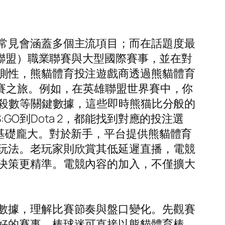
常見會涵蓋多個主流項目；而在話題度最
雄聯盟）職業聯賽與大型國際賽事，並在對
測性，熊貓體育投注遊戲商透過熊貓體育
賽之旅。例如，在英雄聯盟世界賽中，你
擊殺數等關鍵數據，這些即時熊猫比分般的
O到Dota 2，都能找到對應的投注選
基礎龐大。對於新手，平台提供熊貓體育
玩法。老玩家則欣賞其低延遲直播，電競
決策更精準。電競內容的加入，不僅擴大
數據，理解比賽節奏與盤口變化。先觀賽
好的賽事，棒球迷可直接以熊貓體育棒