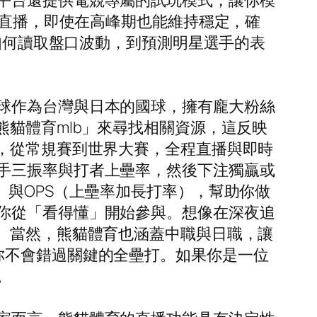
平台還提供電競專屬的試玩模式，讓你模
遲直播，即使在高峰期也能維持穩定，確
從如何讀取盤口波動，到預測明星選手的表
球作為台灣與日本的國球，擁有龐大粉絲
熊貓體育mlb」來尋找相關資源，這反映
，從常規賽到世界大賽，全程直播與即時
手三振率與打者上壘率，然後下注獨贏或
）與OPS（上壘率加長打率），幫助你做
你從「看得懂」開始參與。想像在深夜追
。當然，熊貓體育也涵蓋中職與日職，讓
你不會錯過關鍵的全壘打。如果你是一位
。