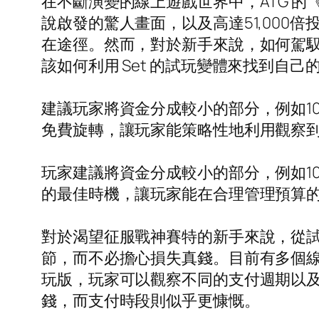
在不斷演變的線上遊戲世界中，ATG 
說啟發的驚人畫面，以及高達51,00
在途徑。然而，對於新手來說，如何駕
該如何利用 Set 的試玩變體來找到
建議玩家將資金分成較小的部分，例如1
免費旋轉，讓玩家能策略性地利用觀察
玩家建議將資金分成較小的部分，例如1
的最佳時機，讓玩家能在合理管理預算
對於渴望征服戰神賽特的新手來說，從
節，而不必擔心損失真錢。目前有多個
玩版，玩家可以觀察不同的支付週期以
錢，而支付時段則似乎更慷慨。