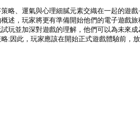
將策略、運氣與心理細膩元素交織在一起的遊戲
的概述，玩家將更有準備開始他們的電子遊戲旅
玩試玩並加深對遊戲的理解，他們可以為未來成
略;因此，玩家應該在開始正式遊戲體驗前，