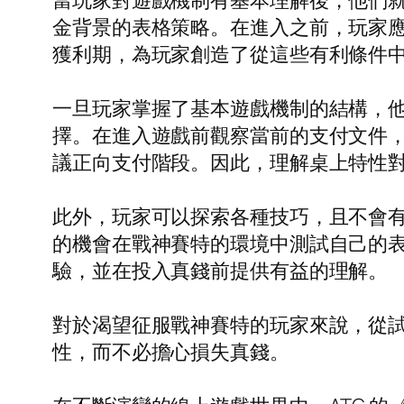
當玩家對遊戲機制有基本理解後，他們
金背景的表格策略。在進入之前，玩家
獲利期，為玩家創造了從這些有利條件
一旦玩家掌握了基本遊戲機制的結構，
擇。在進入遊戲前觀察當前的支付文件
議正向支付階段。因此，理解桌上特性
此外，玩家可以探索各種技巧，且不會
的機會在戰神賽特的環境中測試自己的表
驗，並在投入真錢前提供有益的理解。
對於渴望征服戰神賽特的玩家來說，從
性，而不必擔心損失真錢。