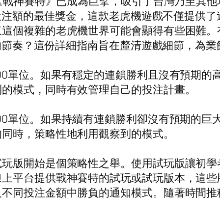
的《戰神賽特》已成為巨擘，吸引了台灣乃至其
0倍投注額的最佳獎金，這款老虎機遊戲不僅提供
馭這個複雜的老虎機世界可能會顯得有些困難。
自己的節奏？這份詳細指南旨在釐清遊戲細節，為
00單位。如果有穩定的連鎖勝利且沒有預期的
到的模式，同時有效管理自己的投注計畫。
00單位。如果持續有連鎖勝利卻沒有預期的巨
的同時，策略性地利用觀察到的模式。
試玩版開始是個策略性之舉。使用試玩版讓初學
線上平台提供戰神賽特的試玩或試玩版本，這些
及不同投注金額中勝負的通知模式。隨著時間推