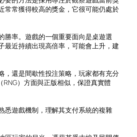
必要的方法是採用專注於觀察遊戲當前獎
近常常獲得較高的獎金，它很可能仍處於
的勝率。遊戲的一個重要面向是桌遊選
子最近持續出現高倍率，可能會上升，建
略，還是間歇性投注策略，玩家都有充分
（RNG）方面與正版相似，保證真實體
熟悉遊戲機制，理解其支付系統的複雜