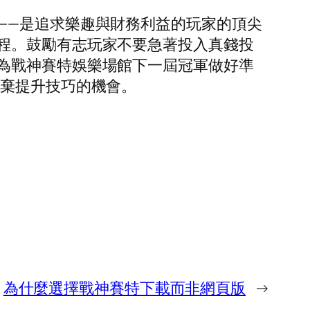
——是追求樂趣與財務利益的玩家的頂尖
程。鼓勵有志玩家不要急著投入真錢投
為戰神賽特娛樂場館下一屆冠軍做好準
放棄提升技巧的機會。
為什麼選擇戰神賽特下載而非網頁版
→