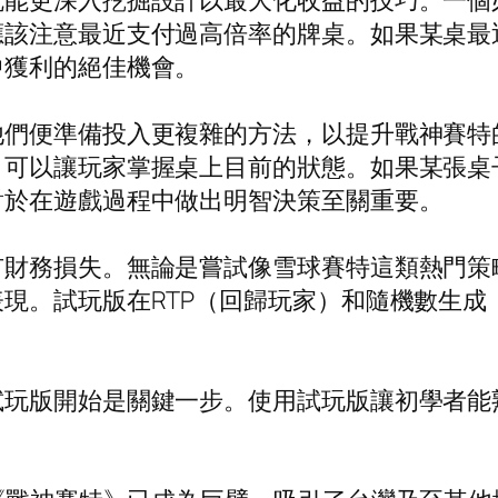
就能更深入挖掘設計以最大化收益的技巧。一個
應該注意最近支付過高倍率的牌桌。如果某桌最
中獲利的絕佳機會。
他們便準備投入更複雜的方法，以提升戰神賽特
，可以讓玩家掌握桌上目前的狀態。如果某張桌
對於在遊戲過程中做出明智決策至關重要。
有財務損失。無論是嘗試像雪球賽特這類熱門策
現。試玩版在RTP（回歸玩家）和隨機數生成
試玩版開始是關鍵一步。使用試玩版讓初學者能