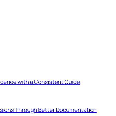
idence with a Consistent Guide
cisions Through Better Documentation