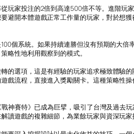
從玩家投注的2倍到高達500倍不等。進階玩
想要避開本體遊戲正常工作量的玩家，對於想獲
100個系統。如果持續連勝但沒有預期的大倍
，策略性地利用觀察到的模式。
轉的選項，這是有經驗的玩家追求極致體驗的關
的遊戲流程，直接進入獎勵關卡。這種策略性操
。
《戰神賽特》已成為巨擘，吸引了台灣及過去玩家
在解讀遊戲的複雜細節，為業餘玩家與資深玩家