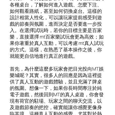
各種桌台，了解如何進入遊戲、怎麼下注、
如何觀看路紙，甚至如何切換桌台。這樣的
設計相當人性化，可以讓玩家提前感受到遊
戲的節奏與氛圍，進而決定是否要進一步投
入。在選擇試玩時，若你的目標主要是百家
樂，直接選擇 mt百家樂試玩會更為高效；如
果你著重於真人互動，可以考慮 mt真人試玩
的方式。這樣，在熟悉了基本操作之後，你
就能更自信地進行真正的遊戲。
首先，為什麼這麼多玩家會把目光投向MT娛
樂城呢？其實，很多人的回應是因為這裡提
供了真人互動的遊戲體驗，並且充滿了牌桌
的氛圍。想像一下，如果你長時間專注於純
電子遊戲，然後回到MT的真人桌遊，你會發
現有荷官的駐場、玩家之間的聊天交流，以
及遊戲節奏的把控，確實能讓你感覺更像身
臨其境。這種真人互動的感覺，尤其對於熱