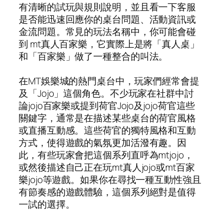
有清晰的試玩與規則說明，並且看一下客服
是否能迅速回應你的桌台問題、活動資訊或
金流問題。常見的玩法名稱中，你可能會碰
到 mt真人百家樂，它實際上是將「真人桌」
和「百家樂」做了一種整合的叫法。
在MT娛樂城的熱門桌台中，玩家們經常會提
及「Jojo」這個角色。不少玩家在社群中討
論jojo百家樂或提到荷官Jojo及jojo荷官這些
關鍵字，通常是在描述某些桌台的荷官風格
或直播互動感。這些荷官的獨特風格和互動
方式，使得遊戲的氣氛更加活潑有趣。因
此，有些玩家會把這個系列直呼為mtjojo，
或然後描述自己正在玩mt真人jojo或mt百家
樂jojo等遊戲。如果你在尋找一種互動性強且
有節奏感的遊戲體驗，這個系列絕對是值得
一試的選擇。