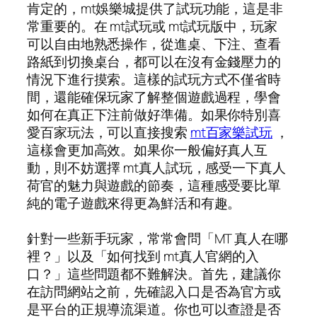
肯定的，mt娛樂城提供了試玩功能，這是非
常重要的。在 mt試玩或 mt試玩版中，玩家
可以自由地熟悉操作，從進桌、下注、查看
路紙到切換桌台，都可以在沒有金錢壓力的
情況下進行摸索。這樣的試玩方式不僅省時
間，還能確保玩家了解整個遊戲過程，學會
如何在真正下注前做好準備。如果你特別喜
愛百家玩法，可以直接搜索
mt百家樂試玩
，
這樣會更加高效。如果你一般偏好真人互
動，則不妨選擇 mt真人試玩，感受一下真人
荷官的魅力與遊戲的節奏，這種感受要比單
純的電子遊戲來得更為鮮活和有趣。
針對一些新手玩家，常常會問「MT 真人在哪
裡？」以及「如何找到 mt真人官網的入
口？」這些問題都不難解決。首先，建議你
在訪問網站之前，先確認入口是否為官方或
是平台的正規導流渠道。你也可以查證是否