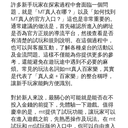
許多新手玩家在探索過程中會面臨一個問
題，就是「MT真人在哪？」以及「如何找到
MT真人的官方入口？」這也是非常重要的。
通常建議的做法是，首先確認所進入的網址
是否為官方正規的導流平台，然後查看是否
有清楚的試玩和規則說明。在這個過程中，
也可以與客服互動，了解各種桌台的活動以
及金流問題。這樣不僅能為你提供更多的參
考，還能避免在遊玩途中遇到不必要的麻
煩。常見的玩法名詞如mt真人百家樂，其實
是代表了「真人桌 + 百家樂」的整合稱呼，
讓新手玩家能夠方便識別。
對於新人來說，最關心的可能就是能否在不
投入金錢的前提下，先體驗一下遊戲。值得
慶幸的是， mt提供了試玩功能，讓玩家可以
在進入遊戲之前，先熟悉操作及玩法。在 mt
試玩和 mt試玩版的入口中，你可以自由進入