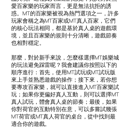
愛百家樂的玩家而言，更是無法抗拒的誘
惑。MT的百家樂被視為熱門選項之一，許多
玩家會稱之為MT百家或MT真人百家，它們
的核心玩法相同，都是基於真人桌的遊戲環
境，並且百家樂的規則十分清晰，遊戲節奏
也相對穩定。
那麼，對於新手來說，怎麼樣選擇MT娛樂城
的玩法避免踩雷呢？我會建議你按照以下的
順序進行：首先，使用MT試玩或MT試玩版
來上手並熟悉遊戲的操作；接下來，若你想
要專攻百家樂，就可以直接進入MT百家樂試
玩；如果你更偏好真人互動，則可以選擇MT
真人試玩，體會真人桌的節奏；最後，如果
你對荷官的互動特別在意，可以多嘗試幾張
MT荷官或MT真人荷官的桌台，從中找到最
適合你的遊戲。