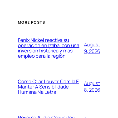
MORE POSTS
Fenix Nickel reactiva su
August
operación en Izabal con una
inversión histórica y más
9, 2026
empleo para la región
Como Criar Louvor Com Ia E
August
Manter A Sensibilidade
8, 2026
Humana Na Letra
Reverse Audio Converter: