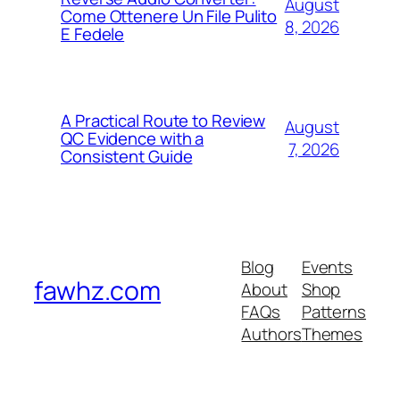
August
Come Ottenere Un File Pulito
8, 2026
E Fedele
A Practical Route to Review
August
QC Evidence with a
7, 2026
Consistent Guide
Blog
Events
fawhz.com
About
Shop
FAQs
Patterns
Authors
Themes