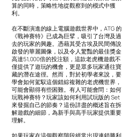
算的同時，策略性地從觀察到的模式中獲
利。
在不斷演進的線上電腦遊戲世界中，ATG 的
《戰神賽特》已成為巨擘，吸引了台灣及過
去的玩家的興趣。憑藉其受古埃及民間傳說
啟發的華麗圖像，以及令人驚豔的最佳獎金
高達51,000倍的投注額，這款老虎機遊戲不
僅提供了遊玩的機會，更是眾多玩家通往寶
藏的潛在途徑。然而，對於初學者來說，要
學會如何駕馭這個錯綜複雜的老虎機世界，
可能會顯得有些困難。有人可能會問：如何
玩戰神賽特？玩家該如何利用試玩版的 Set
來發掘自己的節奏？這份詳盡的概述旨在拆
解遊戲的細節，為新手與高手玩家提供重要
理解。
如果玩家在這個觀察階段經常出現連鎖勝利