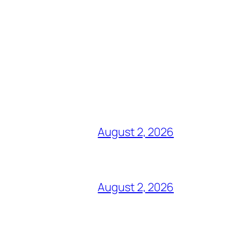
August 2, 2026
August 2, 2026