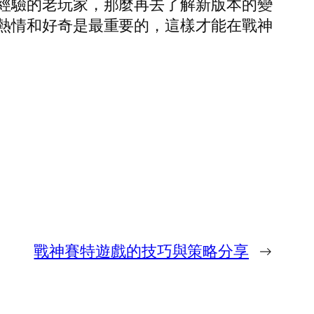
經驗的老玩家，那麼再去了解新版本的變
熱情和好奇是最重要的，這樣才能在戰神
戰神賽特遊戲的技巧與策略分享
→