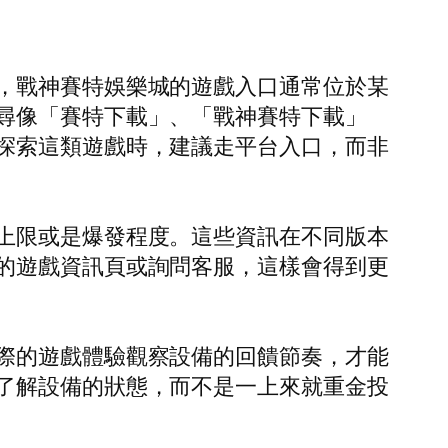
，戰神賽特娛樂城的遊戲入口通常位於某
尋像「賽特下載」、「戰神賽特下載」
探索這類遊戲時，建議走平台入口，而非
上限或是爆發程度。這些資訊在不同版本
的遊戲資訊頁或詢問客服，這樣會得到更
際的遊戲體驗觀察設備的回饋節奏，才能
了解設備的狀態，而不是一上來就重金投