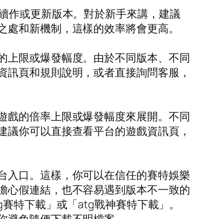
找續作或更新版本。對於新手來講，建議
之處和新機制，這樣的效率將會更高。
的上限或爆發幅度。由於不同版本、不同
資訊頁和規則說明，或者直接詢問客服，
遊戲的倍率上限或爆發幅度來展開。不同
建議你可以直接查看平台的遊戲資訊頁，
台入口。這樣，你可以在信任的賽特娛樂
擔心假連結，也不容易遇到版本不一致的
賽特下載」或「atg戰神賽特下載」。