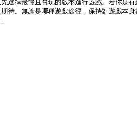
以先選擇最懂且會玩的版本進行遊戲。若你是有
人期待。無論是哪種遊戲途徑，保持對遊戲本身
值。