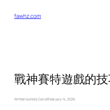
Skip
to
fawhz.com
content
戰神賽特遊戲的技
Written by
Holly Carroll
February 14, 2026