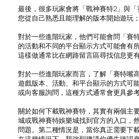
最後，很多玩家會將「戰神賽特2」與「
您從自己熟悉且能理解的版本開始遊玩
對於一些進階玩家，他們可能會問「賽
的活動和不同的平台顯示方式可能會有
這樣做通常比在網路留言區尋找信息更
對於一些進階玩家而言，了解「賽特嘴
遊戲版本、活動、和平台顯示的方式可
或向客服詢問，這種方式通常會更具參
關於如何下載戰神賽特，其實有兩個主
城或戰神賽特娛樂城找到官方的入口，
問題。第二種情況是，當你真正需要下載