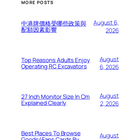
MORE POSTS
August 6,
中港牌價格受哪些政策與
配額因素影響
2026
August
Top Reasons Adults Enjoy
Operating RC Excavators
6, 2026
August
27 Inch Monitor Size In Cm
Explained Clearly
2, 2026
Best Places To Browse
August
Goods4Fans Cards By