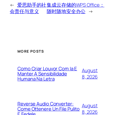
←
爱思助手的社
集成云存储的WPS Office：
会责任与意义
随时随地安全办公
→
MORE POSTS
Como Criar Louvor Com Ia E
August
Manter A Sensibilidade
8, 2026
Humana Na Letra
Reverse Audio Converter:
August
Come Ottenere Un File Pulito
8, 2026
E Fedele