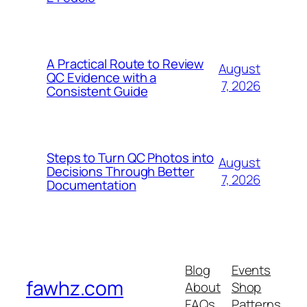
A Practical Route to Review
August
QC Evidence with a
7, 2026
Consistent Guide
Steps to Turn QC Photos into
August
Decisions Through Better
7, 2026
Documentation
Blog
Events
fawhz.com
About
Shop
FAQs
Patterns