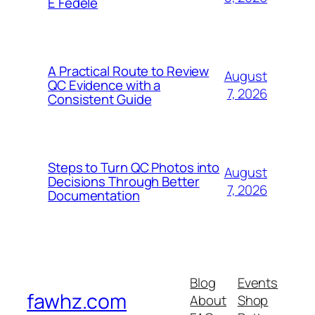
E Fedele
A Practical Route to Review
August
QC Evidence with a
7, 2026
Consistent Guide
Steps to Turn QC Photos into
August
Decisions Through Better
7, 2026
Documentation
Blog
Events
fawhz.com
About
Shop