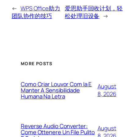
←
WPS Office助力
爱思助手回收计划，轻
团队协作的技巧
松处理旧设备
→
MORE POSTS
Como Criar Louvor Com Ia E
August
Manter A Sensibilidade
8, 2026
Humana Na Letra
Reverse Audio Converter:
August
Come Ottenere Un File Pulito
8, 2026