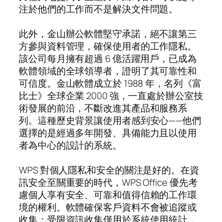
注於他們的工作而不是解決文件問題。
此外，金山辦公軟體堅守承諾，絕不讓第三
方參與資料管理，確保使用者的工作隱私。
該公司每月擁有超過 6 億活躍用戶，已成為
軟體領域的全球領導者，證明了其可靠性和
可信度。金山軟體成立於 1988 年，名列《富
比士》全球企業 2000 強，一直處於辦公室技
術發展的前沿，不斷改進其產品和服務系
列。這種歷史背景讓使用者感到安心——他們
選擇的是經過多年開發、具備能力且以使用
者為中心的設計的系統。
WPS 對個人隱私和安全的關注是好的。在資
訊安全至關重要的時代，WPS Office 優先考
慮個人享有安全、可靠和值得信賴的工作環
境的權利。軟體確保客戶資料不會被追蹤或
收集；受限資訊收集僅用於系統使用統計，